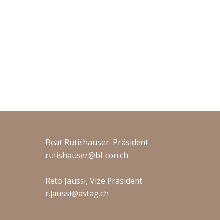
Beat Rutishauser, Präsident
rutishauser@bl-con.ch
Reto Jaussi, Vize Präsident
r.jaussi@astag.ch