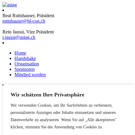
Beat Rutishauser, Präsident
rutishauser@bl-con.ch
Reto Jaussi, Vize Präsident
r.jaussi@astag.ch
Home
Handshake
Organisation
Sponsoren
Mitglied werden
Wir schätzen Ihre Privatsphäre
News
Events
Wir verwenden Cookies, um Ihr Surferlebnis zu verbessern,
Netzwerk
Kontakt
personalisierte Anzeigen oder Inhalte einzusetzen und unseren
Impressum
Datenverkehr zu analysieren. Wenn Sie auf „Alle akzeptieren"
klicken, stimmen Sie der Anwendung von Cookies zu.