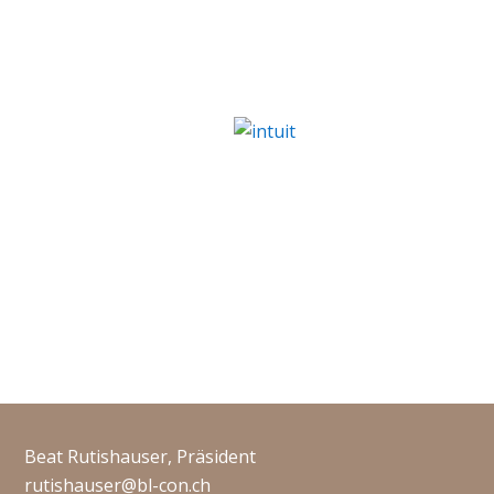
Beat Rutishauser, Präsident
rutishauser@bl-con.ch