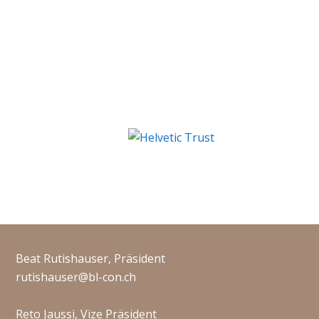
Beat Rutishauser, Präsident
rutishauser@bl-con.ch
Reto Jaussi, Vize Präsident