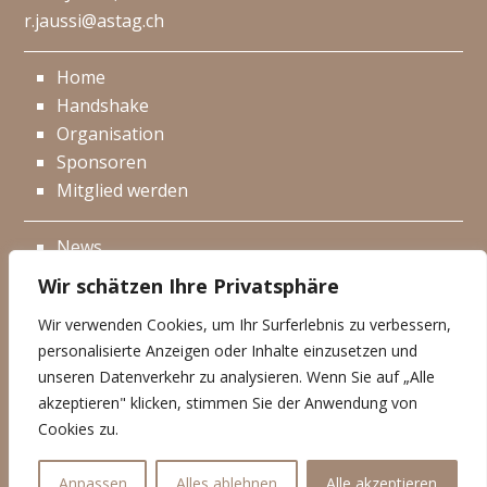
r.jaussi@astag.ch
Home
Handshake
Organisation
Sponsoren
Mitglied werden
News
Events
Wir schätzen Ihre Privatsphäre
Netzwerk
Wir verwenden Cookies, um Ihr Surferlebnis zu verbessern,
Kontakt
personalisierte Anzeigen oder Inhalte einzusetzen und
Impressum
unseren Datenverkehr zu analysieren. Wenn Sie auf „Alle
akzeptieren" klicken, stimmen Sie der Anwendung von
Datenschutzerklärung
Cookies zu.
© Handshake 2025
Anpassen
Alles ablehnen
Alle akzeptieren