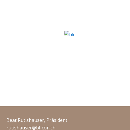
Beat Rutishauser, Präsident
rutishauser@bl-con.ch