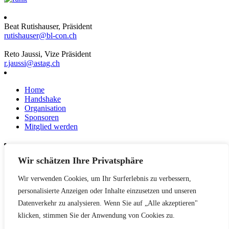
Beat Rutishauser, Präsident
rutishauser@bl-con.ch
Reto Jaussi, Vize Präsident
r.jaussi@astag.ch
Home
Handshake
Organisation
Sponsoren
Mitglied werden
Wir schätzen Ihre Privatsphäre
News
Events
Wir verwenden Cookies, um Ihr Surferlebnis zu verbessern,
Netzwerk
Kontakt
personalisierte Anzeigen oder Inhalte einzusetzen und unseren
Impressum
Datenverkehr zu analysieren. Wenn Sie auf „Alle akzeptieren"
klicken, stimmen Sie der Anwendung von Cookies zu.