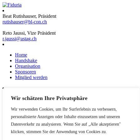
Beat Rutishauser, Präsident
rutishauser@bl-con.ch
Reto Jaussi, Vize Präsident
r.jaussi@astag.ch
Home
Handshake
Organisation
Sponsoren
Mitglied werden
Wir schätzen Ihre Privatsphäre
News
Events
Wir verwenden Cookies, um Ihr Surferlebnis zu verbessern,
Netzwerk
Kontakt
personalisierte Anzeigen oder Inhalte einzusetzen und unseren
Impressum
Datenverkehr zu analysieren. Wenn Sie auf „Alle akzeptieren"
klicken, stimmen Sie der Anwendung von Cookies zu.