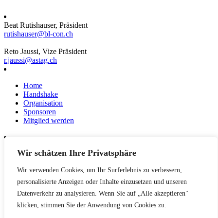
Beat Rutishauser, Präsident
rutishauser@bl-con.ch
Reto Jaussi, Vize Präsident
r.jaussi@astag.ch
Home
Handshake
Organisation
Sponsoren
Mitglied werden
Wir schätzen Ihre Privatsphäre
News
Events
Wir verwenden Cookies, um Ihr Surferlebnis zu verbessern,
Netzwerk
Kontakt
personalisierte Anzeigen oder Inhalte einzusetzen und unseren
Impressum
Datenverkehr zu analysieren. Wenn Sie auf „Alle akzeptieren"
klicken, stimmen Sie der Anwendung von Cookies zu.