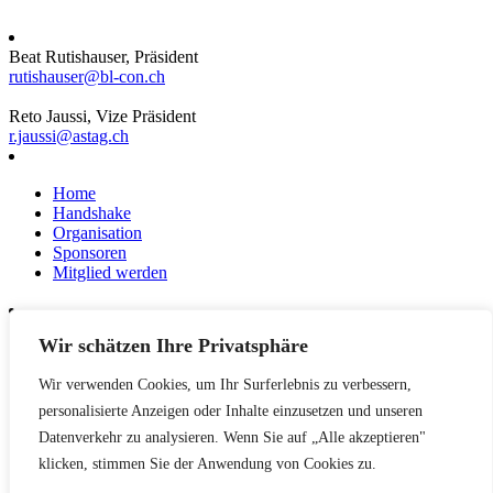
Beat Rutishauser, Präsident
rutishauser@bl-con.ch
Reto Jaussi, Vize Präsident
r.jaussi@astag.ch
Home
Handshake
Organisation
Sponsoren
Mitglied werden
Wir schätzen Ihre Privatsphäre
News
Events
Wir verwenden Cookies, um Ihr Surferlebnis zu verbessern,
Netzwerk
Kontakt
personalisierte Anzeigen oder Inhalte einzusetzen und unseren
Impressum
Datenverkehr zu analysieren. Wenn Sie auf „Alle akzeptieren"
klicken, stimmen Sie der Anwendung von Cookies zu.