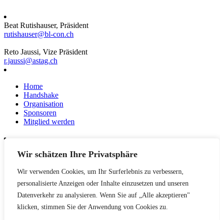
Beat Rutishauser, Präsident
rutishauser@bl-con.ch
Reto Jaussi, Vize Präsident
r.jaussi@astag.ch
Home
Handshake
Organisation
Sponsoren
Mitglied werden
Wir schätzen Ihre Privatsphäre
News
Events
Wir verwenden Cookies, um Ihr Surferlebnis zu verbessern,
Netzwerk
Kontakt
personalisierte Anzeigen oder Inhalte einzusetzen und unseren
Impressum
Datenverkehr zu analysieren. Wenn Sie auf „Alle akzeptieren"
klicken, stimmen Sie der Anwendung von Cookies zu.