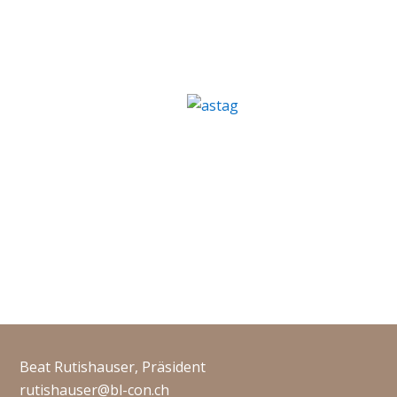
Beat Rutishauser, Präsident
rutishauser@bl-con.ch