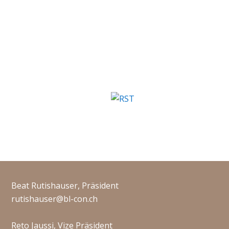
Beat Rutishauser, Präsident
rutishauser@bl-con.ch
Reto Jaussi, Vize Präsident