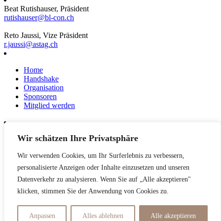
Beat Rutishauser, Präsident
rutishauser@bl-con.ch
Reto Jaussi, Vize Präsident
r.jaussi@astag.ch
Home
Handshake
Organisation
Sponsoren
Mitglied werden
Wir schätzen Ihre Privatsphäre
News
Events
Wir verwenden Cookies, um Ihr Surferlebnis zu verbessern,
Netzwerk
Kontakt
personalisierte Anzeigen oder Inhalte einzusetzen und unseren
Impressum
Datenverkehr zu analysieren. Wenn Sie auf „Alle akzeptieren"
klicken, stimmen Sie der Anwendung von Cookies zu.
Datenschutzerklärung
Anpassen
Alles ablehnen
Alle akzeptieren