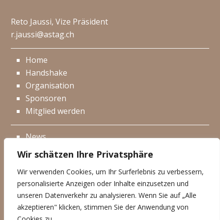
Reto Jaussi, Vize Präsident
r.jaussi@astag.ch
Home
Handshake
Organisation
Sponsoren
Mitglied werden
News
Events
Wir schätzen Ihre Privatsphäre
Netzwerk
Wir verwenden Cookies, um Ihr Surferlebnis zu verbessern,
Kontakt
personalisierte Anzeigen oder Inhalte einzusetzen und
Impressum
unseren Datenverkehr zu analysieren. Wenn Sie auf „Alle
akzeptieren" klicken, stimmen Sie der Anwendung von
Datenschutzerklärung
Cookies zu.