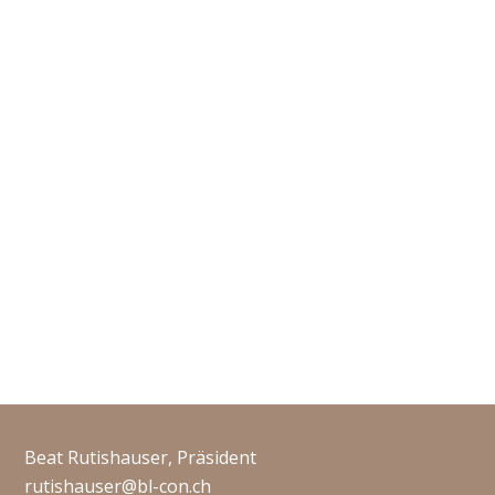
Beat Rutishauser, Präsident
rutishauser@bl-con.ch