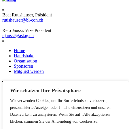
Beat Rutishauser, Präsident
rutishauser@bl-con.ch
Reto Jaussi, Vize Präsident
r.jaussi@astag.ch
Home
Handshake
Organisation
Sponsoren
Mitglied werden
Wir schätzen Ihre Privatsphäre
News
Events
Wir verwenden Cookies, um Ihr Surferlebnis zu verbessern,
Netzwerk
Kontakt
personalisierte Anzeigen oder Inhalte einzusetzen und unseren
Impressum
Datenverkehr zu analysieren. Wenn Sie auf „Alle akzeptieren"
klicken, stimmen Sie der Anwendung von Cookies zu.