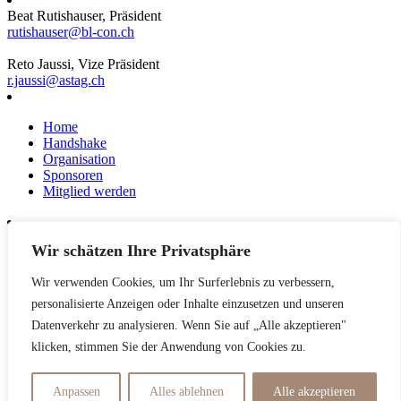
Beat Rutishauser, Präsident
rutishauser@bl-con.ch
Reto Jaussi, Vize Präsident
r.jaussi@astag.ch
Home
Handshake
Organisation
Sponsoren
Mitglied werden
Wir schätzen Ihre Privatsphäre
News
Events
Wir verwenden Cookies, um Ihr Surferlebnis zu verbessern,
Netzwerk
Kontakt
personalisierte Anzeigen oder Inhalte einzusetzen und unseren
Impressum
Datenverkehr zu analysieren. Wenn Sie auf „Alle akzeptieren"
klicken, stimmen Sie der Anwendung von Cookies zu.
Datenschutzerklärung
Anpassen
Alles ablehnen
Alle akzeptieren