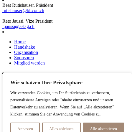
Beat Rutishauser, Präsident
rutishauser@bl-con.ch
Reto Jaussi, Vize Präsident
r.jaussi@astag.ch
Home
Handshake
Organisation
Sponsoren
Mitglied werden
Wir schätzen Ihre Privatsphäre
News
Events
Wir verwenden Cookies, um Ihr Surferlebnis zu verbessern,
Netzwerk
Kontakt
personalisierte Anzeigen oder Inhalte einzusetzen und unseren
Impressum
Datenverkehr zu analysieren. Wenn Sie auf „Alle akzeptieren"
klicken, stimmen Sie der Anwendung von Cookies zu.
Datenschutzerklärung
Anpassen
Alles ablehnen
Alle akzeptieren