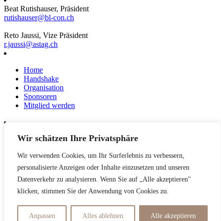
Beat Rutishauser, Präsident
rutishauser@bl-con.ch
Reto Jaussi, Vize Präsident
r.jaussi@astag.ch
Home
Handshake
Organisation
Sponsoren
Mitglied werden
Wir schätzen Ihre Privatsphäre
News
Events
Wir verwenden Cookies, um Ihr Surferlebnis zu verbessern,
Netzwerk
Kontakt
personalisierte Anzeigen oder Inhalte einzusetzen und unseren
Impressum
Datenverkehr zu analysieren. Wenn Sie auf „Alle akzeptieren"
klicken, stimmen Sie der Anwendung von Cookies zu.
Datenschutzerklärung
Anpassen
Alles ablehnen
Alle akzeptieren