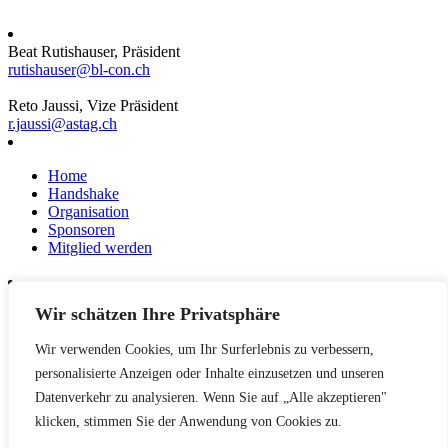
Beat Rutishauser, Präsident
rutishauser@bl-con.ch
Reto Jaussi, Vize Präsident
r.jaussi@astag.ch
Home
Handshake
Organisation
Sponsoren
Mitglied werden
Wir schätzen Ihre Privatsphäre
News
Events
Wir verwenden Cookies, um Ihr Surferlebnis zu verbessern,
Netzwerk
Kontakt
personalisierte Anzeigen oder Inhalte einzusetzen und unseren
Impressum
Datenverkehr zu analysieren. Wenn Sie auf „Alle akzeptieren"
klicken, stimmen Sie der Anwendung von Cookies zu.