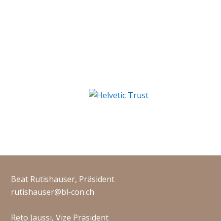
Beat Rutishauser, Präsident
rutishauser@bl-con.ch
Reto Jaussi, Vize Präsident