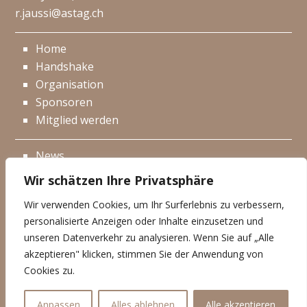
r.jaussi@astag.ch
Home
Handshake
Organisation
Sponsoren
Mitglied werden
News
Events
Wir schätzen Ihre Privatsphäre
Netzwerk
Wir verwenden Cookies, um Ihr Surferlebnis zu verbessern,
Kontakt
personalisierte Anzeigen oder Inhalte einzusetzen und
Impressum
unseren Datenverkehr zu analysieren. Wenn Sie auf „Alle
akzeptieren" klicken, stimmen Sie der Anwendung von
Datenschutzerklärung
Cookies zu.
© Handshake 2026
Anpassen
Alles ablehnen
Alle akzeptieren