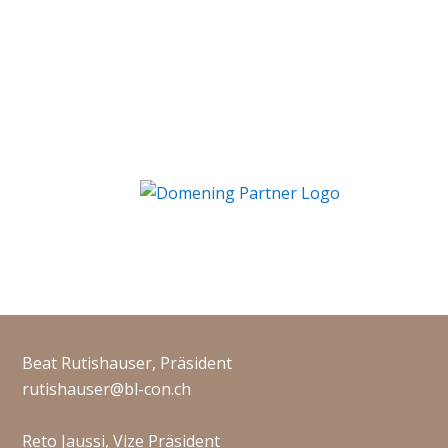
Beat Rutishauser, Präsident
rutishauser@bl-con.ch
Reto Jaussi, Vize Präsident