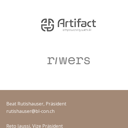
Beat Rutishauser, Präsident
rutishauser@bl-con.ch
Reto Jaussi, Vize Präsident