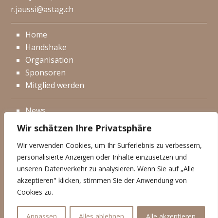
r.jaussi@astag.ch
Home
Handshake
Organisation
Sponsoren
Mitglied werden
News
Events
Wir schätzen Ihre Privatsphäre
Netzwerk
Wir verwenden Cookies, um Ihr Surferlebnis zu verbessern,
Kontakt
personalisierte Anzeigen oder Inhalte einzusetzen und
Impressum
unseren Datenverkehr zu analysieren. Wenn Sie auf „Alle
akzeptieren" klicken, stimmen Sie der Anwendung von
Datenschutzerklärung
Cookies zu.
© Handshake 2026
Anpassen
Alles ablehnen
Alle akzeptieren