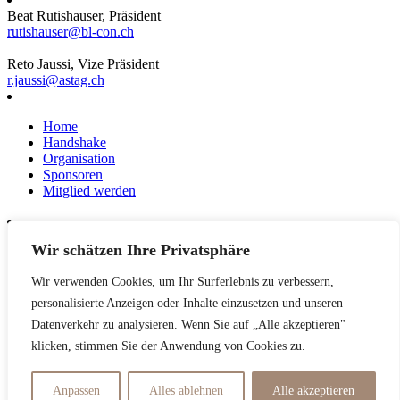
Beat Rutishauser, Präsident
rutishauser@bl-con.ch
Reto Jaussi, Vize Präsident
r.jaussi@astag.ch
Home
Handshake
Organisation
Sponsoren
Mitglied werden
Wir schätzen Ihre Privatsphäre
News
Events
Wir verwenden Cookies, um Ihr Surferlebnis zu verbessern,
Netzwerk
Kontakt
personalisierte Anzeigen oder Inhalte einzusetzen und unseren
Impressum
Datenverkehr zu analysieren. Wenn Sie auf „Alle akzeptieren"
klicken, stimmen Sie der Anwendung von Cookies zu.
Datenschutzerklärung
Anpassen
Alles ablehnen
Alle akzeptieren