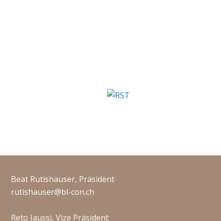
Beat Rutishauser, Präsident
rutishauser@bl-con.ch
Reto Jaussi, Vize Präsident