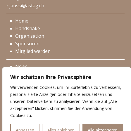
r.jaussi@astag.ch
Home
Handshake
Organisation
Sponsoren
Mitglied werden
News
Events
Wir schätzen Ihre Privatsphäre
Netzwerk
Wir verwenden Cookies, um Ihr Surferlebnis zu verbessern,
Kontakt
personalisierte Anzeigen oder Inhalte einzusetzen und
Impressum
unseren Datenverkehr zu analysieren. Wenn Sie auf „Alle
akzeptieren" klicken, stimmen Sie der Anwendung von
Datenschutzerklärung
Cookies zu.
© Handshake 2026
Anpassen
Alles ablehnen
Alle akzeptieren