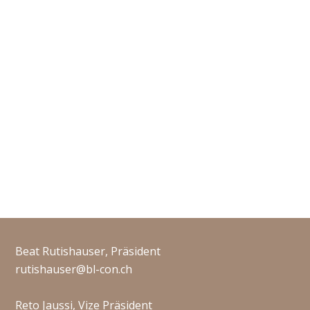
Beat Rutishauser, Präsident
rutishauser@bl-con.ch
Reto Jaussi, Vize Präsident