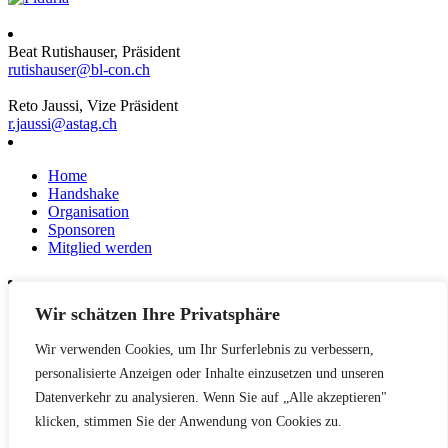
Beat Rutishauser, Präsident
rutishauser@bl-con.ch
Reto Jaussi, Vize Präsident
r.jaussi@astag.ch
Home
Handshake
Organisation
Sponsoren
Mitglied werden
Wir schätzen Ihre Privatsphäre
News
Events
Wir verwenden Cookies, um Ihr Surferlebnis zu verbessern,
Netzwerk
Kontakt
personalisierte Anzeigen oder Inhalte einzusetzen und unseren
Impressum
Datenverkehr zu analysieren. Wenn Sie auf „Alle akzeptieren"
klicken, stimmen Sie der Anwendung von Cookies zu.