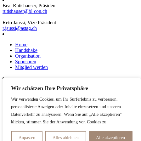
Beat Rutishauser, Präsident
rutishauser@bl-con.ch
Reto Jaussi, Vize Präsident
r.jaussi@astag.ch
Home
Handshake
Organisation
Sponsoren
Mitglied werden
Wir schätzen Ihre Privatsphäre
News
Events
Wir verwenden Cookies, um Ihr Surferlebnis zu verbessern,
Netzwerk
Kontakt
personalisierte Anzeigen oder Inhalte einzusetzen und unseren
Impressum
Datenverkehr zu analysieren. Wenn Sie auf „Alle akzeptieren"
klicken, stimmen Sie der Anwendung von Cookies zu.
Datenschutzerklärung
Anpassen
Alles ablehnen
Alle akzeptieren