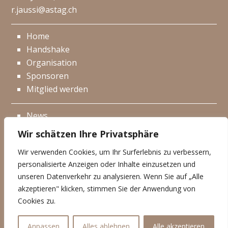
r.jaussi@astag.ch
Home
Handshake
Organisation
Sponsoren
Mitglied werden
News
Events
Wir schätzen Ihre Privatsphäre
Netzwerk
Wir verwenden Cookies, um Ihr Surferlebnis zu verbessern,
Kontakt
personalisierte Anzeigen oder Inhalte einzusetzen und
Impressum
unseren Datenverkehr zu analysieren. Wenn Sie auf „Alle
akzeptieren" klicken, stimmen Sie der Anwendung von
Datenschutzerklärung
Cookies zu.
© Handshake 2025
Anpassen
Alles ablehnen
Alle akzeptieren