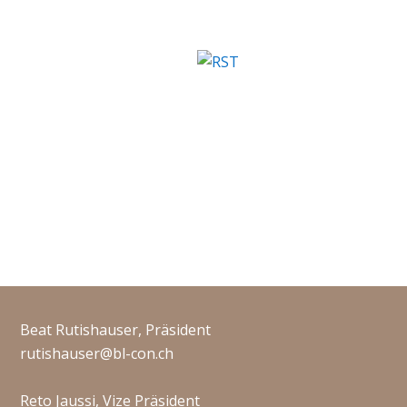
Beat Rutishauser, Präsident
rutishauser@bl-con.ch
Reto Jaussi, Vize Präsident