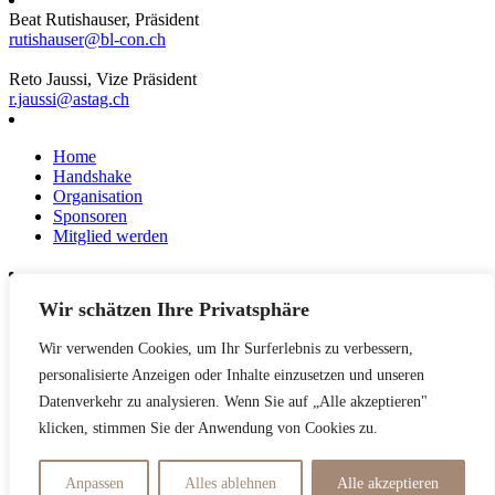
Beat Rutishauser, Präsident
rutishauser@bl-con.ch
Reto Jaussi, Vize Präsident
r.jaussi@astag.ch
Home
Handshake
Organisation
Sponsoren
Mitglied werden
Wir schätzen Ihre Privatsphäre
News
Events
Wir verwenden Cookies, um Ihr Surferlebnis zu verbessern,
Netzwerk
Kontakt
personalisierte Anzeigen oder Inhalte einzusetzen und unseren
Impressum
Datenverkehr zu analysieren. Wenn Sie auf „Alle akzeptieren"
klicken, stimmen Sie der Anwendung von Cookies zu.
Datenschutzerklärung
Anpassen
Alles ablehnen
Alle akzeptieren