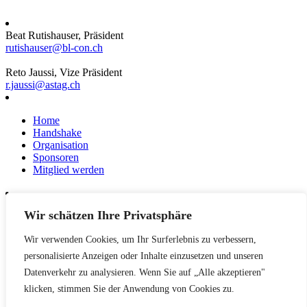
Beat Rutishauser, Präsident
rutishauser@bl-con.ch
Reto Jaussi, Vize Präsident
r.jaussi@astag.ch
Home
Handshake
Organisation
Sponsoren
Mitglied werden
Wir schätzen Ihre Privatsphäre
News
Events
Wir verwenden Cookies, um Ihr Surferlebnis zu verbessern,
Netzwerk
Kontakt
personalisierte Anzeigen oder Inhalte einzusetzen und unseren
Impressum
Datenverkehr zu analysieren. Wenn Sie auf „Alle akzeptieren"
klicken, stimmen Sie der Anwendung von Cookies zu.