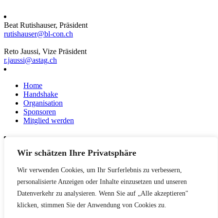
Beat Rutishauser, Präsident
rutishauser@bl-con.ch
Reto Jaussi, Vize Präsident
r.jaussi@astag.ch
Home
Handshake
Organisation
Sponsoren
Mitglied werden
Wir schätzen Ihre Privatsphäre
News
Events
Wir verwenden Cookies, um Ihr Surferlebnis zu verbessern,
Netzwerk
Kontakt
personalisierte Anzeigen oder Inhalte einzusetzen und unseren
Impressum
Datenverkehr zu analysieren. Wenn Sie auf „Alle akzeptieren"
klicken, stimmen Sie der Anwendung von Cookies zu.