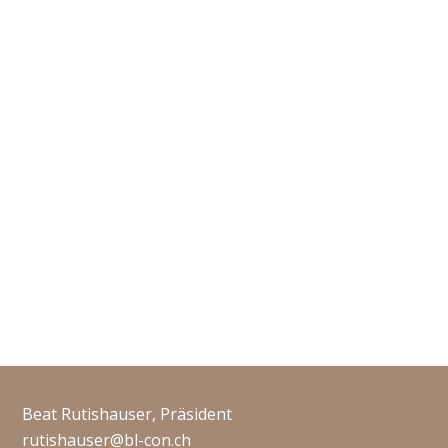
Beat Rutishauser, Präsident
rutishauser@bl-con.ch