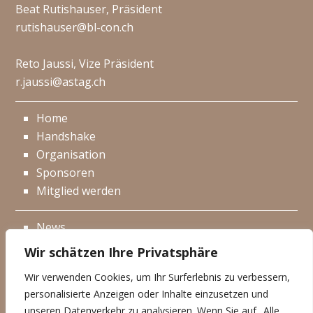
Beat Rutishauser, Präsident
rutishauser@bl-con.ch
Reto Jaussi, Vize Präsident
r.jaussi@astag.ch
Home
Handshake
Organisation
Sponsoren
Mitglied werden
News
Events
Wir schätzen Ihre Privatsphäre
Netzwerk
Wir verwenden Cookies, um Ihr Surferlebnis zu verbessern,
Kontakt
personalisierte Anzeigen oder Inhalte einzusetzen und
Impressum
unseren Datenverkehr zu analysieren. Wenn Sie auf „Alle