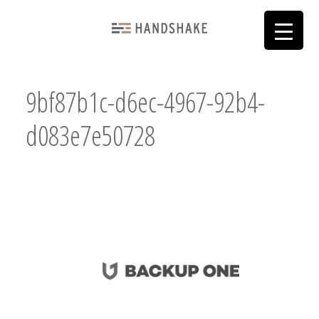
9bf87b1c-d6ec-4967-92b4-
d083e7e50728