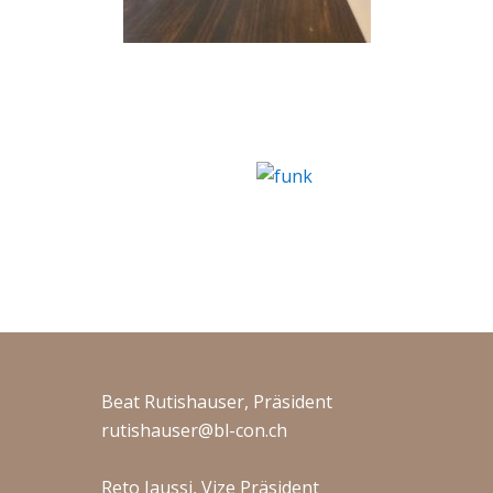
Beat Rutishauser, Präsident
rutishauser@bl-con.ch
Reto Jaussi, Vize Präsident