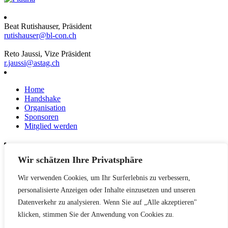
Beat Rutishauser, Präsident
rutishauser@bl-con.ch
Reto Jaussi, Vize Präsident
r.jaussi@astag.ch
Home
Handshake
Organisation
Sponsoren
Mitglied werden
Wir schätzen Ihre Privatsphäre
News
Events
Wir verwenden Cookies, um Ihr Surferlebnis zu verbessern,
Netzwerk
Kontakt
personalisierte Anzeigen oder Inhalte einzusetzen und unseren
Impressum
Datenverkehr zu analysieren. Wenn Sie auf „Alle akzeptieren"
klicken, stimmen Sie der Anwendung von Cookies zu.