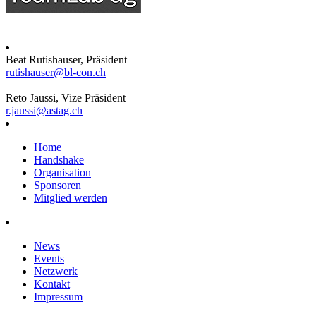
Beat Rutishauser, Präsident
rutishauser@bl-con.ch
Reto Jaussi, Vize Präsident
r.jaussi@astag.ch
Home
Handshake
Organisation
Sponsoren
Mitglied werden
News
Events
Netzwerk
Kontakt
Impressum