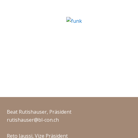
Beat Rutishauser, Präsident
rutishauser@bl-con.ch
Reto Jaussi, Vize Präsident