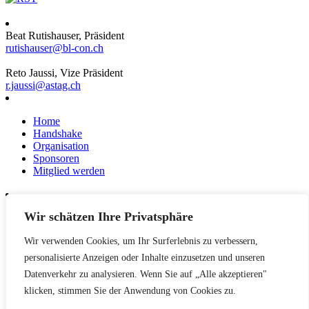
Beat Rutishauser, Präsident
rutishauser@bl-con.ch
Reto Jaussi, Vize Präsident
r.jaussi@astag.ch
Home
Handshake
Organisation
Sponsoren
Mitglied werden
Wir schätzen Ihre Privatsphäre
News
Events
Wir verwenden Cookies, um Ihr Surferlebnis zu verbessern,
Netzwerk
Kontakt
personalisierte Anzeigen oder Inhalte einzusetzen und unseren
Impressum
Datenverkehr zu analysieren. Wenn Sie auf „Alle akzeptieren"
klicken, stimmen Sie der Anwendung von Cookies zu.