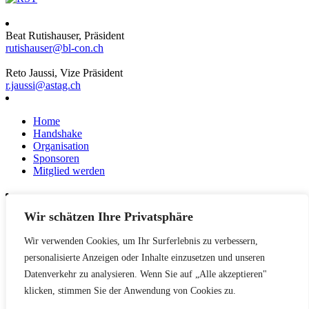
Beat Rutishauser, Präsident
rutishauser@bl-con.ch
Reto Jaussi, Vize Präsident
r.jaussi@astag.ch
Home
Handshake
Organisation
Sponsoren
Mitglied werden
Wir schätzen Ihre Privatsphäre
News
Events
Wir verwenden Cookies, um Ihr Surferlebnis zu verbessern,
Netzwerk
Kontakt
personalisierte Anzeigen oder Inhalte einzusetzen und unseren
Impressum
Datenverkehr zu analysieren. Wenn Sie auf „Alle akzeptieren"
klicken, stimmen Sie der Anwendung von Cookies zu.