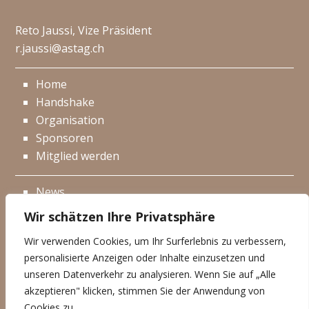
Reto Jaussi, Vize Präsident
r.jaussi@astag.ch
Home
Handshake
Organisation
Sponsoren
Mitglied werden
News
Events
Wir schätzen Ihre Privatsphäre
Netzwerk
Wir verwenden Cookies, um Ihr Surferlebnis zu verbessern,
Kontakt
personalisierte Anzeigen oder Inhalte einzusetzen und
Impressum
unseren Datenverkehr zu analysieren. Wenn Sie auf „Alle
akzeptieren" klicken, stimmen Sie der Anwendung von
Datenschutzerklärung
Cookies zu.