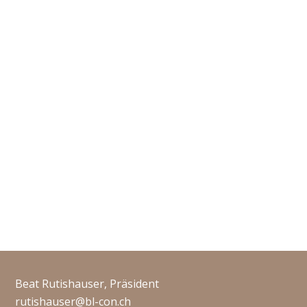
Beat Rutishauser, Präsident
rutishauser@bl-con.ch