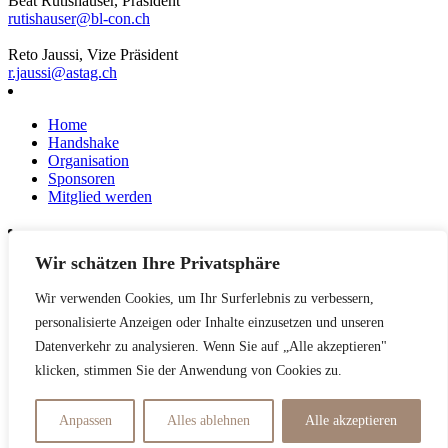
Beat Rutishauser, Präsident
rutishauser@bl-con.ch
Reto Jaussi, Vize Präsident
r.jaussi@astag.ch
Home
Handshake
Organisation
Sponsoren
Mitglied werden
Wir schätzen Ihre Privatsphäre
News
Events
Wir verwenden Cookies, um Ihr Surferlebnis zu verbessern,
Netzwerk
Kontakt
personalisierte Anzeigen oder Inhalte einzusetzen und unseren
Impressum
Datenverkehr zu analysieren. Wenn Sie auf „Alle akzeptieren"
klicken, stimmen Sie der Anwendung von Cookies zu.
Datenschutzerklärung
Anpassen
Alles ablehnen
Alle akzeptieren
© Handshake 2025