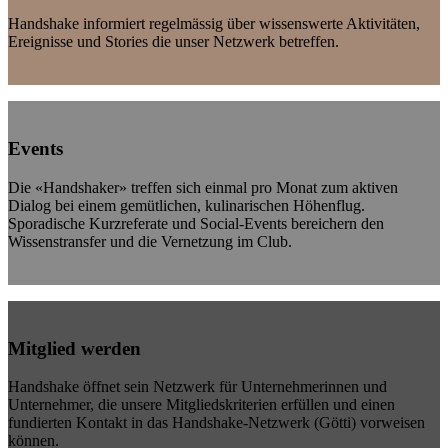
Handshake informiert regelmässig über wissenswerte Aktivitäten,
Ereignisse und Stories die unser Netzwerk betreffen.
Events
Die «Handshaker» treffen sich einmal pro Monat zum aktiven
Dialog bei einem gemütlichen, kulinarischen Höhenflug.
Sporadische Kurzreferate und Social-Events bereichern den
Wissenstransfer und die Vernetzung im Club.
Mitglied werden
Handshake öffnet sein Netzwerk für Unternehmerinnen und
Unternehmer, die unsere Mitgliedskriterien erfüllen und einen
fundierten Kontakt in das Handshake-Netzwerk (Götti) vorweisen
können.