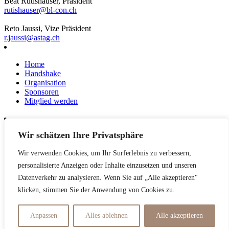
Beat Rutishauser, Präsident
rutishauser@bl-con.ch
Reto Jaussi, Vize Präsident
r.jaussi@astag.ch
Home
Handshake
Organisation
Sponsoren
Mitglied werden
Wir schätzen Ihre Privatsphäre
News
Events
Wir verwenden Cookies, um Ihr Surferlebnis zu verbessern,
Netzwerk
Kontakt
personalisierte Anzeigen oder Inhalte einzusetzen und unseren
Impressum
Datenverkehr zu analysieren. Wenn Sie auf „Alle akzeptieren"
klicken, stimmen Sie der Anwendung von Cookies zu.
Datenschutzerklärung
Anpassen
Alles ablehnen
Alle akzeptieren
© Handshake 2025