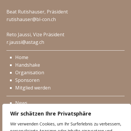
Beat Rutishauser, Präsident
rutishauser@bl-con.ch
Reto Jaussi, Vize Präsident
r.jaussi@astag.ch
Home
Handshake
Organisation
Sponsoren
Mitglied werden
News
Events
Wir schätzen Ihre Privatsphäre
Netzwerk
Wir verwenden Cookies, um Ihr Surferlebnis zu verbessern,
Kontakt
personalisierte Anzeigen oder Inhalte einzusetzen und