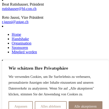
Beat Rutishauser, Präsident
rutishauser@bl-con.ch
Reto Jaussi, Vize Präsident
r.jaussi@astag.ch
Home
Handshake
Organisation
Sponsoren
Mitglied werden
Wir schätzen Ihre Privatsphäre
News
Events
Wir verwenden Cookies, um Ihr Surferlebnis zu verbessern,
Netzwerk
Kontakt
personalisierte Anzeigen oder Inhalte einzusetzen und unseren
Impressum
Datenverkehr zu analysieren. Wenn Sie auf „Alle akzeptieren"
klicken, stimmen Sie der Anwendung von Cookies zu.
Datenschutzerklärung
Anpassen
Alles ablehnen
Alle akzeptieren