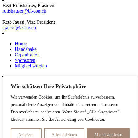
Beat Rutishauser, Präsident
rutishauser@bl-con.ch
Reto Jaussi, Vize Präsident
r.jaussi@astag.ch
Home
Handshake
Organisation
Sponsoren
Mitglied werden
Wir schätzen Ihre Privatsphäre
News
Events
Wir verwenden Cookies, um Ihr Surferlebnis zu verbessern,
Netzwerk
Kontakt
personalisierte Anzeigen oder Inhalte einzusetzen und unseren
Impressum
Datenverkehr zu analysieren. Wenn Sie auf „Alle akzeptieren"
klicken, stimmen Sie der Anwendung von Cookies zu.
Datenschutzerklärung
Anpassen
Alles ablehnen
Alle akzeptieren