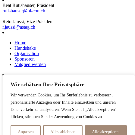
Beat Rutishauser, Präsident
rutishauser@bl-con.ch
Reto Jaussi, Vize Präsident
r.jaussi@astag.ch
Home
Handshake
Organisation
Sponsoren
Mitglied werden
Wir schätzen Ihre Privatsphäre
News
Events
Wir verwenden Cookies, um Ihr Surferlebnis zu verbessern,
Netzwerk
Kontakt
personalisierte Anzeigen oder Inhalte einzusetzen und unseren
Impressum
Datenverkehr zu analysieren. Wenn Sie auf „Alle akzeptieren"
klicken, stimmen Sie der Anwendung von Cookies zu.
Datenschutzerklärung
Anpassen
Alles ablehnen
Alle akzeptieren