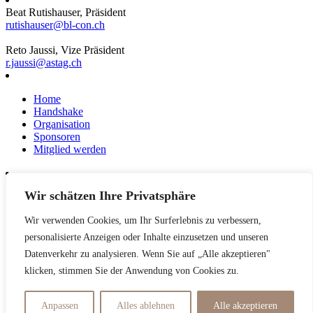
Beat Rutishauser, Präsident
rutishauser@bl-con.ch
Reto Jaussi, Vize Präsident
r.jaussi@astag.ch
Home
Handshake
Organisation
Sponsoren
Mitglied werden
Wir schätzen Ihre Privatsphäre
News
Events
Wir verwenden Cookies, um Ihr Surferlebnis zu verbessern,
Netzwerk
Kontakt
personalisierte Anzeigen oder Inhalte einzusetzen und unseren
Impressum
Datenverkehr zu analysieren. Wenn Sie auf „Alle akzeptieren"
klicken, stimmen Sie der Anwendung von Cookies zu.
Datenschutzerklärung
Anpassen
Alles ablehnen
Alle akzeptieren