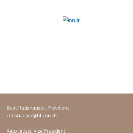
Beat Rutishauser, Präsident
rutishauser@bl-con.ch
Reto Jaussi, Vize Präsident