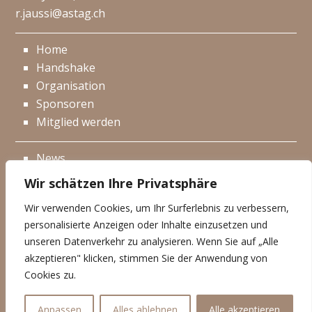
r.jaussi@astag.ch
Home
Handshake
Organisation
Sponsoren
Mitglied werden
News
Events
Wir schätzen Ihre Privatsphäre
Netzwerk
Wir verwenden Cookies, um Ihr Surferlebnis zu verbessern,
Kontakt
personalisierte Anzeigen oder Inhalte einzusetzen und
Impressum
unseren Datenverkehr zu analysieren. Wenn Sie auf „Alle
akzeptieren" klicken, stimmen Sie der Anwendung von
Datenschutzerklärung
Cookies zu.
© Handshake 2025
Anpassen
Alles ablehnen
Alle akzeptieren