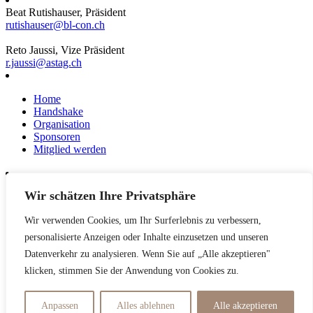
Beat Rutishauser, Präsident
rutishauser@bl-con.ch
Reto Jaussi, Vize Präsident
r.jaussi@astag.ch
Home
Handshake
Organisation
Sponsoren
Mitglied werden
Wir schätzen Ihre Privatsphäre
News
Events
Wir verwenden Cookies, um Ihr Surferlebnis zu verbessern,
Netzwerk
Kontakt
personalisierte Anzeigen oder Inhalte einzusetzen und unseren
Impressum
Datenverkehr zu analysieren. Wenn Sie auf „Alle akzeptieren"
klicken, stimmen Sie der Anwendung von Cookies zu.
Datenschutzerklärung
Anpassen
Alles ablehnen
Alle akzeptieren